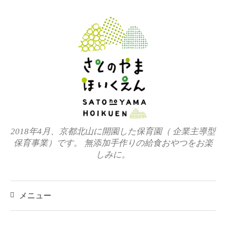
コ
ン
テ
ン
ツ
へ
ス
キ
ッ
2018年4月、京都北山に開園した保育園（ 企業主導型
プ
保育事業）です。 無添加手作りの給食おやつをお楽
しみに。
メニュー