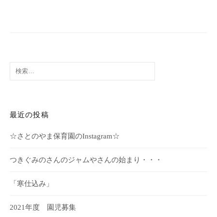
ゲ
ー
シ
ョ
検
ン
索:
最近の投稿
☆さとのやま保育園のInstagram☆
つきぐみのさんのジャムやさんの始まり・・・
「寒仕込み」
2021年度 園児募集