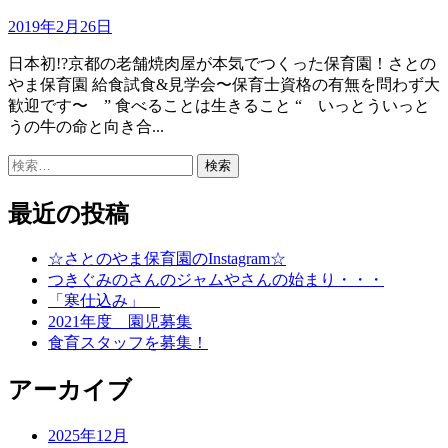
2019年2月26日
日本初!?京都の老舗焼肉屋が本気でつくった保育園！さとの
やま保育園 給食試食&見学会〜保育士資格の有無を問わず大
歓迎です〜 ” 食べることは生きること “ いっとういっと
うの牛の命と向き合...
検
索:
最近の投稿
☆さとのやま保育園のInstagram☆
つきぐみのさんのジャムやさんの始まり・・・
「寒仕込み」
2021年度 園児募集
食育スタッフを募集！
アーカイブ
2025年12月