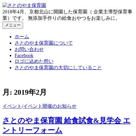
コ
ン
2018年4月、京都北山に開園した保育園（ 企業主導型保育事
テ
業）です。 無添加手作りの給食おやつをお楽しみに。
ン
メニュー
ツ
ホーム
へ
さとのやま保育園について
ス
お問い合わせ
キ
Facebook
ッ
ロゴに込めた想い
プ
さとのやま保育園の大切にしていること
月:
2019年2月
イベント
/
イベント開催のお知らせ
さとのやま保育園 給食試食&見学会 エ
ントリーフォーム