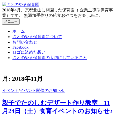
コ
ン
2018年4月、京都北山に開園した保育園（ 企業主導型保育事
テ
業）です。 無添加手作りの給食おやつをお楽しみに。
ン
メニュー
ツ
ホーム
へ
さとのやま保育園について
ス
お問い合わせ
キ
Facebook
ッ
ロゴに込めた想い
プ
さとのやま保育園の大切にしていること
月:
2018年11月
イベント
/
イベント開催のお知らせ
親子でたのしむデザート作り教室 11
月24日（土）食育イベントのお知らせ♪