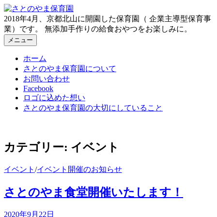
コ
ン
2018年4月、京都北山に開園した保育園（ 企業主導型保育事
テ
業）です。 無添加手作りの給食おやつをお楽しみに。
ン
メニュー
ツ
ホーム
へ
さとのやま保育園について
ス
お問い合わせ
キ
Facebook
ッ
ロゴに込めた想い
プ
さとのやま保育園の大切にしていること
カテゴリー:
イベント
イベント
/
イベント開催のお知らせ
さとのやま食堂開催いたします！
2020年9月22日