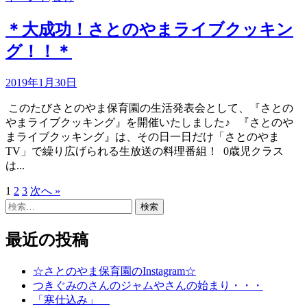
＊大成功！さとのやまライブクッキン
グ！！＊
2019年1月30日
このたびさとのやま保育園の生活発表会として、『さとの
やまライブクッキング』を開催いたしました♪ 『さとのや
まライブクッキング』は、その日一日だけ「さとのやま
TV」で繰り広げられる生放送の料理番組！ 0歳児クラス
は...
1
2
3
次へ »
投
検
稿
索:
の
最近の投稿
ペ
☆さとのやま保育園のInstagram☆
ー
つきぐみのさんのジャムやさんの始まり・・・
「寒仕込み」
ジ